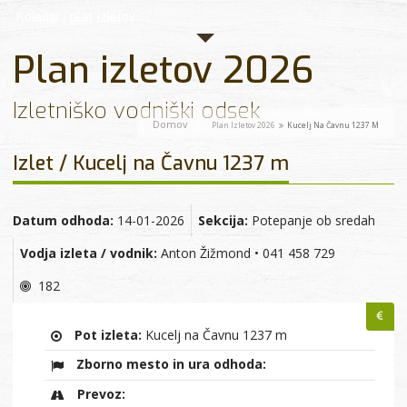
Koledar / plan izletov
Plan izletov 2026
Izletniško vodniški odsek
Domov
Plan Izletov 2026
Kucelj Na Čavnu 1237 M
Izlet / Kucelj na Čavnu 1237 m
Datum odhoda:
14-01-2026
Sekcija:
Potepanje ob sredah
Vodja izleta / vodnik:
Anton Žižmond • 041 458 729
182
Pot izleta:
Kucelj na Čavnu 1237 m
Zborno mesto in ura odhoda:
Prevoz: