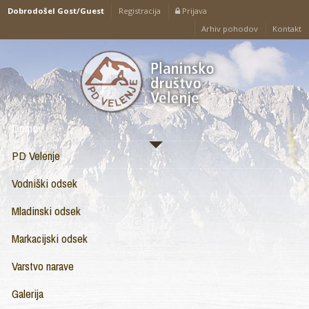
Prijava
Dobrodošel Gost/Guest
Registracija
Arhiv pohodov
Kontakt
Domov
PD Velenje
Vodniški odsek
Mladinski odsek
Markacijski odsek
Varstvo narave
Galerija