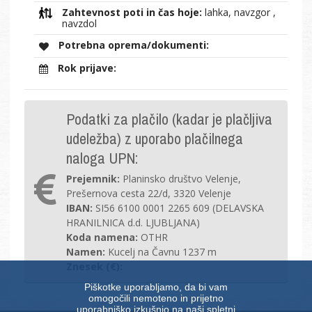
Zahtevnost poti in čas hoje:
lahka, navzgor ,
navzdol
Potrebna oprema/dokumenti:
Rok prijave:
Podatki za plačilo (kadar je plačljiva
udeležba) z uporabo plačilnega
naloga UPN:
Prejemnik:
Planinsko društvo Velenje,
Prešernova cesta 22/d, 3320 Velenje
IBAN:
SI56 6100 0001 2265 609 (DELAVSKA
HRANILNICA d.d. LJUBLJANA)
Koda namena:
OTHR
Namen:
Kucelj na Čavnu 1237 m
Znesek (€):
Piškotke uporabljamo, da bi vam
omogočili nemoteno in prijetno
uporabniško izkušnjo na naši spletni